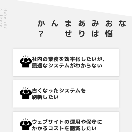
H
a
v
e
a
n
y
o
f
t
h
e
s
e
c
o
n
c
e
r
n
s
？
あ
り
ま
せ
んか
は
お
悩
み
な
社内の業務を効率化したいが、
最適なシステムがわからない
古くなったシステムを
刷新したい
ウェブサイトの運用や保守に
かかるコストを削減したい