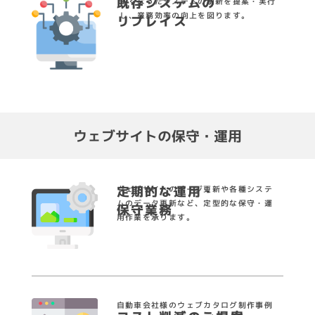
既存システムの
古くなったシステムの刷新を提案・実行
し、業務効率の向上を図ります。
リプレイス
ウェブサイトの保守・運用
定期的な運用・
ウェブサイトのページ更新や各種システ
ムのデータ
更新など、定型的な保守・運
保守業務
用作業を承ります。
自動車会社様のウェブカタログ制作事例